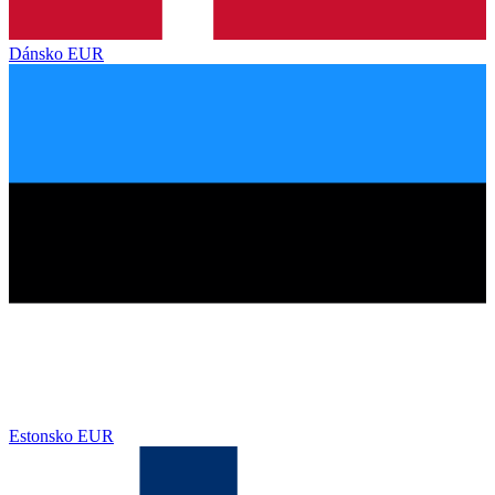
Dánsko
EUR
Estonsko
EUR