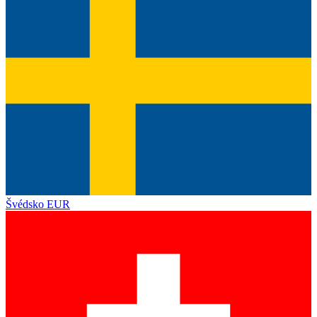
Švédsko
EUR