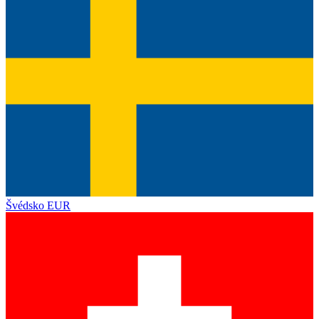
Švédsko
EUR