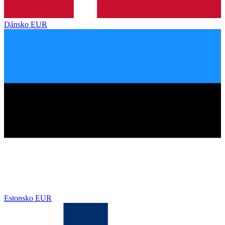
Dánsko
EUR
Estonsko
EUR