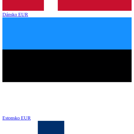
Dánsko
EUR
Estonsko
EUR