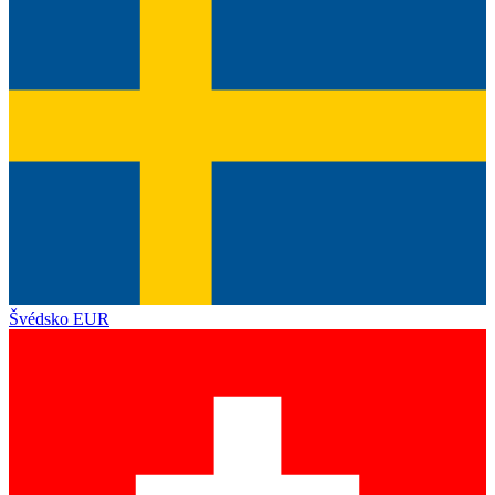
Švédsko
EUR