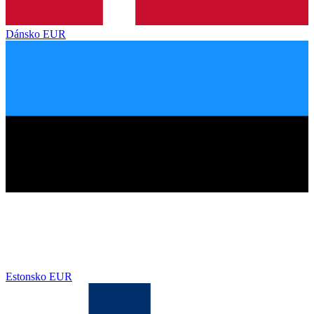
Dánsko
EUR
Estonsko
EUR