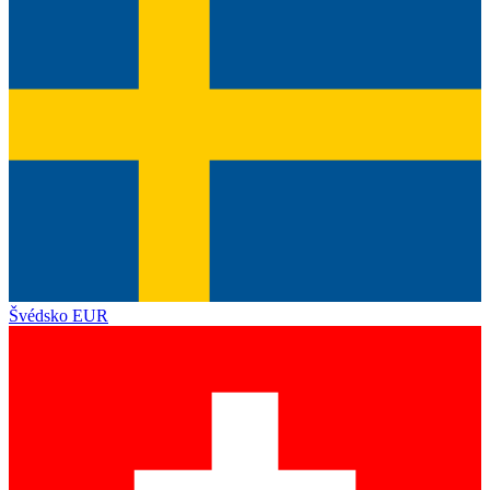
Švédsko
EUR