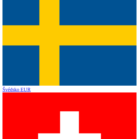
Švédsko
EUR