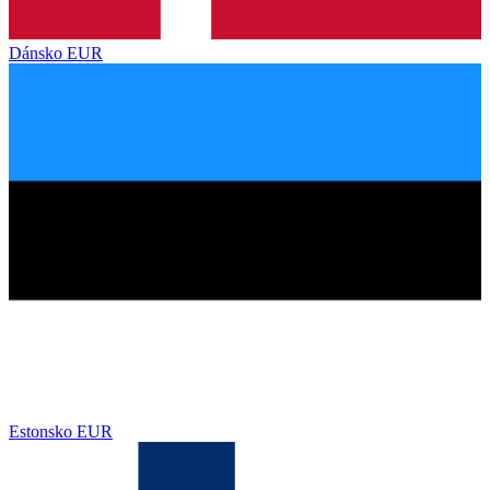
Dánsko
EUR
Estonsko
EUR