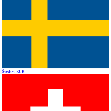
Švédsko
EUR