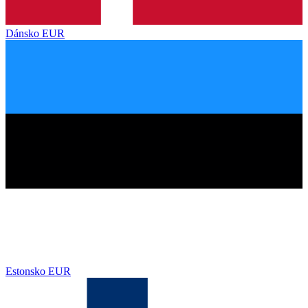
Dánsko
EUR
Estonsko
EUR