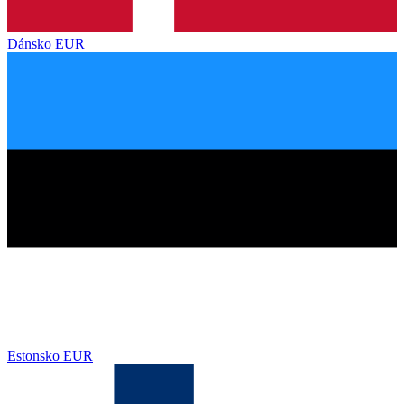
Dánsko
EUR
Estonsko
EUR