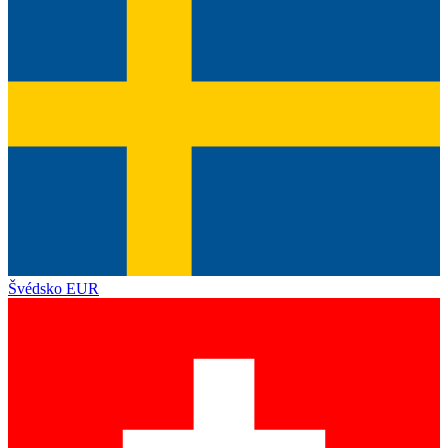
Švédsko
EUR